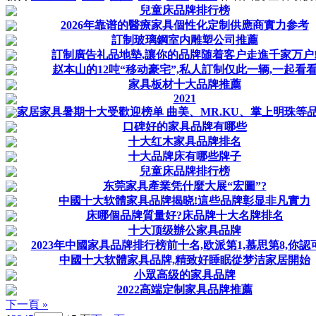
兒童床品牌排行榜
2026年靠谱的醫療家具個性化定制供應商實力参考
訂制玻璃鋼室内雕塑公司推薦
訂制廣告礼品地墊,讓你的品牌随着客户走進千家万户
赵本山的12吨“移动豪宅”,私人訂制仅此一辆,一起看
家具板材十大品牌推薦
2021
家居家具暑期十大受歡迎榜单 曲美、MR.KU、掌上明珠等
口碑好的家具品牌有哪些
十大红木家具品牌排名
十大品牌床有哪些牌子
兒童床品牌排行榜
东莞家具產業凭什麼大展“宏圖”?
中國十大软體家具品牌揭晓!這些品牌彰显非凡實力
床哪個品牌質量好?床品牌十大名牌排名
十大顶级辦公家具品牌
2023年中國家具品牌排行榜前十名,欧派第1,慕思第8,你認
中國十大软體家具品牌,精致好睡眠從梦洁家居開始
小眾高级的家具品牌
2022高端定制家具品牌推薦
下一頁 »