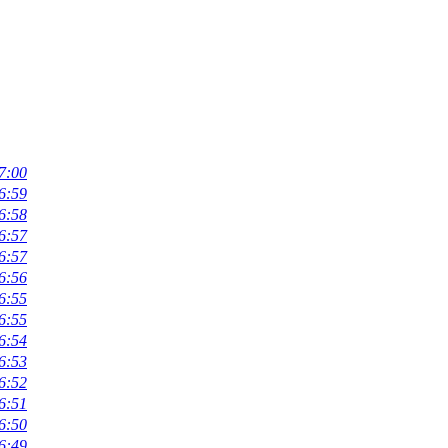
7:00
6:59
6:58
6:57
6:57
6:56
6:55
6:55
6:54
6:53
6:52
6:51
6:50
6:49