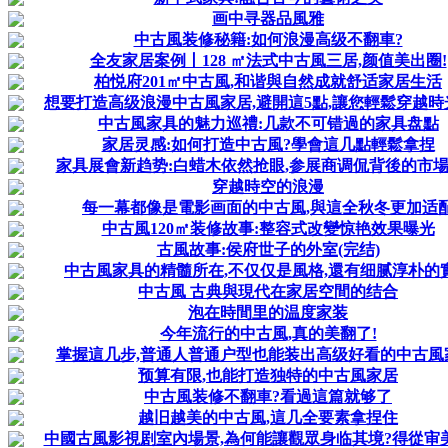
画中寻器品風雅
中古風装修秘籍:如何浪漫高级不翻車?
全友家居案例丨128 ㎡法式中古風三居,颜值美出圈!
柏悦府201㎡中古風,和谐與自然成就舒适家居生活
想要打造高级浪漫中古風家居,避開這5點,讓您輕鬆穿越時
中古風家具的魅力巡禮:几款不可错過的家具盘點
家居灵感:如何打造中古風?學會這几點輕鬆拿捏
家具展會新趋势:白蜡木依然抢眼,参展商调侃背後的市
穿越時空的浪漫
每一幕都像是電影画面的中古風,與這全秋冬更加适
中古風120㎡装修故事:整容式改變惊艳效果曝光
古風故事:侯府世子的外室(完结)
中古風家具的精髓所在,不仅仅是風格,還有细腻淳朴的
中古風 古典與現代在家居空間的结合
泡在時間里的温度家装
今年流行的中古風,真的美翻了!
掌握這几步,普通人普通户型也能装出高级好看的中古風
预算有限,也能打造独特的中古風家居
中古風装修不翻車?看過這篇就够了
越旧越美的中古風,這几全要素拿捏住
中國古風影視剧室內場景,為何能讓觀眾身临其境?得從审美