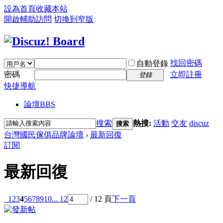
設為首頁
收藏本站
開啟輔助訪問
切換到窄版
找回密碼
自動登錄
密碼
立即註冊
登錄
快捷導航
論壇
BBS
搜索
熱搜:
活動
交友
discuz
搜索
台灣國民傢俱品牌論壇
›
最新回復
訂閱
最新回復
1
2
3
4
5
6
7
8
9
10
... 12
/ 12 頁
下一頁