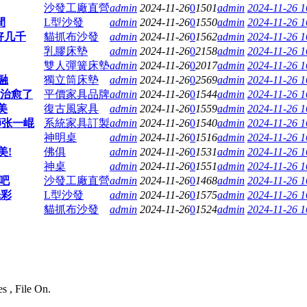
沙發工廠直營
admin
2024-11-26
0
1501
admin
2024-11-26 1
間
L型沙發
admin
2024-11-26
0
1550
admin
2024-11-26 1
好几千
貓抓布沙發
admin
2024-11-26
0
1562
admin
2024-11-26 1
乳膠床墊
admin
2024-11-26
0
2158
admin
2024-11-26 1
雙人彈簧床墊
admin
2024-11-26
0
2017
admin
2024-11-26 1
融
獨立筒床墊
admin
2024-11-26
0
2569
admin
2024-11-26 1
被治愈了
平價家具品牌
admin
2024-11-26
0
1544
admin
2024-11-26 1
美
復古風家具
admin
2024-11-26
0
1559
admin
2024-11-26 1
師张一崐
系統家具訂製
admin
2024-11-26
0
1540
admin
2024-11-26 1
神明桌
admin
2024-11-26
0
1516
admin
2024-11-26 1
美!
佛俱
admin
2024-11-26
0
1531
admin
2024-11-26 1
神桌
admin
2024-11-26
0
1551
admin
2024-11-26 1
吧
沙發工廠直營
admin
2024-11-26
0
1468
admin
2024-11-26 1
光彩
L型沙發
admin
2024-11-26
0
1575
admin
2024-11-26 1
貓抓布沙發
admin
2024-11-26
0
1524
admin
2024-11-26 1
s , File On.