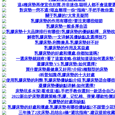
這4種床墊再便宜也别買,并非迷信,聪明人都不會這麼
對床墊一窍不通?呕血整理一份“指南”,手把手教你選!
關于乳膠的7大常見疑問
乳膠床墊的作用有哪些?要注意哪些细節
乳膠床墊一般多厚合适
乳膠床墊十大品牌排行有哪些?乳膠床墊的優缺點擇、床墊
解密乳膠床墊:一文详解其優缺點及選擇技巧
乳膠床墊:利弊兼具,乳膠床墊好不好
乳膠床墊的作用及其益處
乳膠床墊的好處和壞處,你都知道嗎?
一選床墊就頭疼?看了這篇攻略,你就知道该如何選床墊
凝膠床墊 VS 乳膠床墊:如何選擇?
買什麼床墊最健康又好用?介绍5種類型的床墊
(科普知識)乳膠床墊的十大好處
使用乳膠床墊的利弊 乳膠床墊優缺點介绍 乳膠床墊适合哪
凝膠床墊優缺點详解:如何選擇?
床墊坑多水深!看准這3點,手把手教你選到一款适合自己
2022新出炉床墊選購策略!乳膠、记忆棉、弹簧,哪款性價比
乳膠墊的好處和缺點
乳膠床墊的好處和壞處,乳膠床墊有哪些優缺點?不踩雷少花
三年換了2次床墊,总结出4條“避坑指南”,建议提前收藏