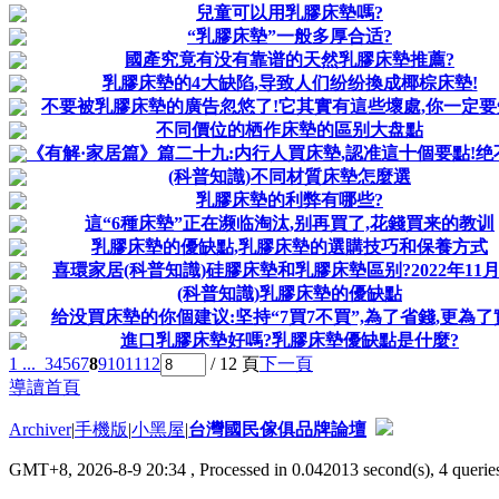
兒童可以用乳膠床墊嗎?
“乳膠床墊”一般多厚合适?
國產究竟有没有靠谱的天然乳膠床墊推薦?
乳膠床墊的4大缺陷,导致人们纷纷換成椰棕床墊!
不要被乳膠床墊的廣告忽悠了!它其實有這些壞處,你一定要
不同價位的栖作床墊的區别大盘點
《有解·家居篇》篇二十九:内行人買床墊,認准這十個要點!绝
(科普知識)不同材質床墊怎麼選
乳膠床墊的利弊有哪些?
這“6種床墊”正在濒临淘汰,别再買了,花錢買来的教训
乳膠床墊的優缺點,乳膠床墊的選購技巧和保養方式
喜環家居(科普知識)硅膠床墊和乳膠床墊區别?2022年11月
(科普知識)乳膠床墊的優缺點
给没買床墊的你個建议:坚持“7買7不買”,為了省錢,更為了
進口乳膠床墊好嗎?乳膠床墊優缺點是什麼?
1 ...
3
4
5
6
7
8
9
10
11
12
/ 12 頁
下一頁
導讀首頁
Archiver
|
手機版
|
小黑屋
|
台灣國民傢俱品牌論壇
GMT+8, 2026-8-9 20:34
, Processed in 0.042013 second(s), 4 queries