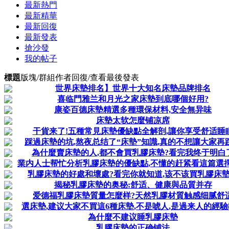
最新熱門
最新精華
最新回復
最新發表
搶沙發
我的帖子
標題
版塊/群組
作者
回復/查看
最後發表
世界床墊排名】世界十大知名床墊品牌排名
喜临門雅兰和月光之家床墊到底哪個好用?
康姿百德床墊精選多種環保材料,安全無异味
床墊太软怎麼铺凉席
干貨来了!五種常見床墊優缺點全解剖,讓你享受舒适睡
踩過床墊的坑,熬夜总结了“床墊”知識,真的不想讓大家再
為什麼賣床墊的人,都不會買乳膠床墊?看完我终于明白
業内人士帮忙分析乳膠床墊的優缺點,不懂的赶紧看這篇選
乳膠床墊的好處和壞處?看完你就知道,该不该買乳膠床
揭秘乳膠床墊的奥秘:舒适、健康與品質并存
爱德福乳膠床墊質量怎麼样?天然乳膠材質触感细腻舒
選床墊,建议大家不買這6種床墊,不是唬人,是過来人的經
為什麼不建议睡乳膠床墊
乳膠床墊的正确铺法