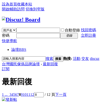
設為首頁
收藏本站
開啟輔助訪問
切換到窄版
找回密碼
自動登錄
密碼
立即註冊
登錄
快捷導航
論壇
BBS
搜索
熱搜:
活動
交友
discuz
搜索
台灣國民傢俱品牌論壇
›
最新回復
訂閱
最新回復
1 ...
3
4
5
6
7
8
9
10
11
12
/ 12 頁
下一頁