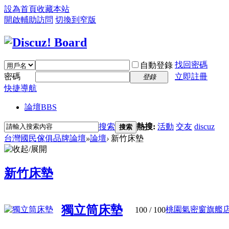
設為首頁
收藏本站
開啟輔助訪問
切換到窄版
找回密碼
自動登錄
密碼
立即註冊
登錄
快捷導航
論壇
BBS
搜索
熱搜:
活動
交友
discuz
搜索
台灣國民傢俱品牌論壇
»
論壇
›
新竹床墊
新竹床墊
獨立筒床墊
桃園氣密窗旗艦店上
100
/ 100