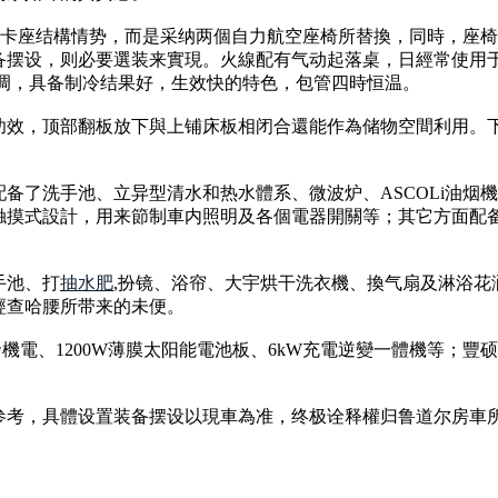
型卡座结構情势，而是采纳两個自力航空座椅所替換，同時，座
备摆设，则必要選装来實現。火線配有气动起落桌，日經常使用
空调，具备制冷结果好，生效快的特色，包管四時恒温。
功效，顶部翻板放下與上铺床板相闭合還能作為储物空間利用。
了洗手池、立异型清水和热水體系、微波炉、ASCOLi油烟機及
摸式設計，用来節制車内照明及各個電器開關等；其它方面配备
手池、打
抽水肥
,扮镜、浴帘、大宇烘干洗衣機、換气扇及淋浴花洒
經查哈腰所带来的未便。
）＋雙發機電、1200W薄膜太阳能電池板、6kW充電逆變一體機等
参考，具體设置装备摆设以現車為准，终极诠释權归鲁道尔房車