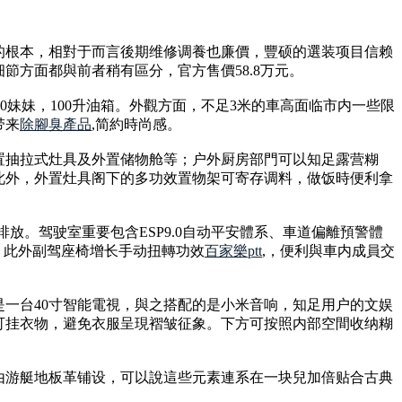
的根本，相對于而言後期维修调養也廉價，豐硕的選装项目信赖
方面都與前者稍有區分，官方售價58.8万元。
300妹妹，100升油箱。外觀方面，不足3米的車高面临市内一些限
带来
除腳臭產品
,简約時尚感。
置抽拉式灶具及外置储物舱等；户外厨房部門可以知足露营糊
此外，外置灶具阁下的多功效置物架可寄存调料，做饭時便利拿
六排放。驾驶室重要包含ESP9.0自动平安體系、車道偏離預警體
。此外副驾座椅增长手动扭轉功效
百家樂ptt
,，便利與車内成員交
一台40寸智能電視，與之搭配的是小米音响，知足用户的文娱
可挂衣物，避免衣服呈現褶皱征象。下方可按照内部空間收纳糊
由游艇地板革铺设，可以說這些元素連系在一块兒加倍贴合古典