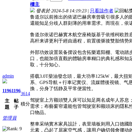
樓主
發表於 2024-5-8 14:19:23
|
只看該作者
鲁道尔以前推出的依诺巴赫房車曾吸引很多人的
還能知足分歧人群刻薄的用車需求。而現在，依诺
鲁道尔依诺巴赫實木航空座椅版基于依维柯欧胜底盘打
高杆来讲更利于經由過程，前置後驱後雙胎情势
外部功效设置装备摆设包含拓樂遮阳棚、電动踏
口，也能加倍直觀的體驗房車糊口的典礼感和知
取，十分知心。
admin
搭载3.0T柴油發念頭，最大功率125kW，最大
系、GPS导航＋行車记實仪、流媒體後視镜、气
換，分身了恬静及平常便當性。
1196
1196
3614
驾驶室上方额頭雙人床可以知足两名成年人苏息
主
帖
積分
需求；布藝窗帘還能包管驾驶室和额頭床的隱私
題
子
口物品。
管理員
整車采纳實木家具設計，表里墙板则用入口德國
元素，凸起了居家空气感，讓用户确切领會挪动