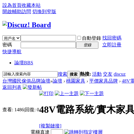
設為首頁
收藏本站
開啟輔助訪問
切換到窄版
找回密碼
自動登錄
密碼
立即註冊
登錄
快捷導航
論壇
BBS
搜索
熱搜:
活動
交友
discuz
搜索
台灣國民傢俱品牌論壇
»
論壇
›
桃園家具
›
平價家具品牌
›
48V
返回列表
48V電路系統/實木家
查看:
1486
|
回復:
0
[複製鏈接]
電梯直達