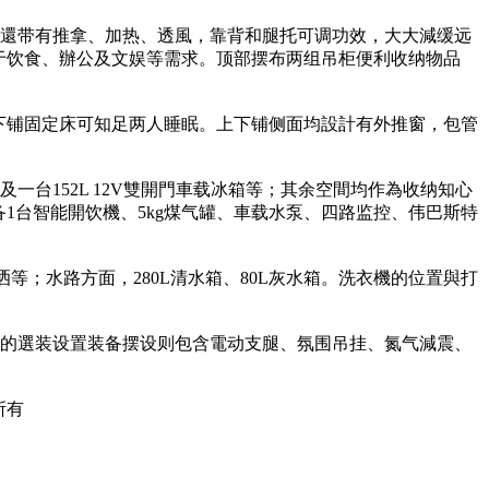
椅還带有推拿、加热、透風，靠背和腿托可调功效，大大減缓远
于饮食、辦公及文娱等需求。顶部摆布两组吊柜便利收纳物品
下铺固定床可知足两人睡眠。上下铺侧面均設計有外推窗，包管
一台152L 12V雙開門車载冰箱等；其余空間均作為收纳知心
1台智能開饮機、5kg煤气罐、車载水泵、四路监控、伟巴斯特
等；水路方面，280L清水箱、80L灰水箱。洗衣機的位置與打
；豐硕的選装设置装备摆设则包含電动支腿、氛围吊挂、氮气減震、
所有