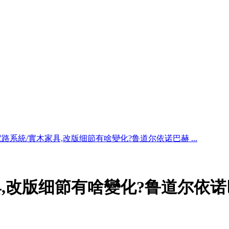
電路系統/實木家具,改版细節有啥變化?鲁道尔依诺巴赫 ...
具,改版细節有啥變化?鲁道尔依