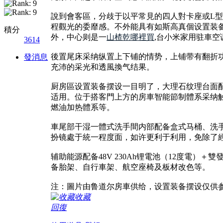
說到會客區，分歧于以平常見的四人對卡座或L
程觀光的委靡感。不外能具有如斯高真個设置装
積分
外，中心则是一
山楂乾哪裡買
,台小米家用驻車
3614
後置尾床采纳纵置上下铺的情势，上铺带有翻折
發消息
充沛的采光和透風換气结果。
厨房區设置装备摆设一目明了，大理石纹理台面配备
适用。位于搭客門上方的房車智能節制體系采纳触
燃油加热體系等。
車尾部干湿一體式洗手間内部配备盒式马桶、洗
扮镜處于統一程度面，如许更利于利用，免除了
辅助能源配备48V 230Ah锂電池（12度電
备胎架、自行車架、航空座椅及板材改色等。
注：圖片由鲁道尔房車供给，设置装备摆设仅供
收藏
回復