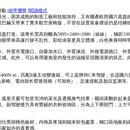
|
倒序瀏覽
|
閱讀模式
眼光，因其成熟的制造工藝和技能加持，又有國產欧胜國六底盘
巴赫又带来了實木航空座椅版，不管在设置装备摆设仍是结構细節
造。该車长宽高别離為5995×2400×2980（妹妹），轴距3
则能带来高速行驶不乱性。彩绘涂装更具立體感，白色車身同時
步、外置市電接口、自吸加水口、外置淋浴、外接電源插口、外
足感。此外，可以有用避免室内發生的油烟呈現難清算的状态。
扭矩400N·m，匹配8速主动變速箱，可上蓝牌持C本驾驶，合适國
悬座椅、電动加长臂後視镜（可加热）、定速巡航及胎压监测等
；弧形天窗可包管充沛的采光及透風換气结果；额頭床翻折起来是
性。副驾驶後方具有豐硕的衣柜收纳區，分為上下两部門，上方
朗仕黑胡桃色板材，内饰及車顶则颠末软包處置，糊口區地板则
的家如许的真實感。