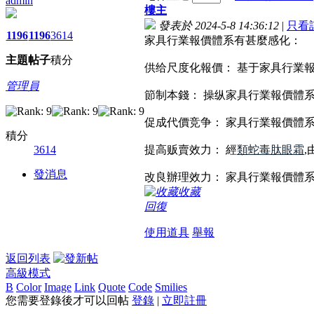
admin
樓主
發表於 2024-5-8 14:36:12
|
只看
1196
1196
3614
家具行業報價體系有甚麼感化：
主題
帖子
積分
供给尺度化報價： 基于家具行業
管理員
節制本錢： 操纵家具行業報價體
促成代價竞争： 家具行業報價體
積分
3614
提高贩賣效力： 經
類蛇毒肽眼霜
,
發消息
改良辦理效力： 家具行業報價體
收藏
回復
使用道具
舉報
返回列表
高級模式
B
Color
Image
Link
Quote
Code
Smilies
您需要登錄後才可以回帖
登錄
|
立即註冊