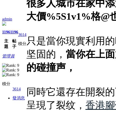
很多人城市在家中添置
大價%5S1v1%格@
admin
1196
1196
3614
只是當你現實利用的
主
帖
積分
題
子
坚固的，
當你在上面
管理員
的碰撞声，
積分
同時它還存在開裂的
3614
發消息
呈現了裂纹，
香港腳