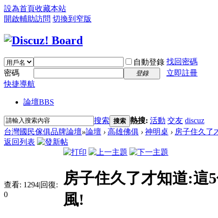
設為首頁
收藏本站
開啟輔助訪問
切換到窄版
找回密碼
自動登錄
密碼
立即註冊
登錄
快捷導航
論壇
BBS
搜索
熱搜:
活動
交友
discuz
搜索
台灣國民傢俱品牌論壇
»
論壇
›
高雄佛俱
›
神明桌
›
房子住久了才
返回列表
房子住久了才知道:這5
查看:
1294
|
回復:
0
風!