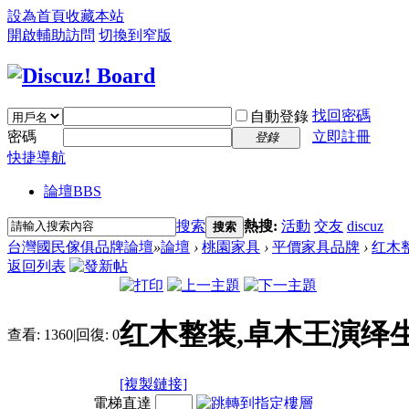
設為首頁
收藏本站
開啟輔助訪問
切換到窄版
找回密碼
自動登錄
密碼
立即註冊
登錄
快捷導航
論壇
BBS
搜索
熱搜:
活動
交友
discuz
搜索
台灣國民傢俱品牌論壇
»
論壇
›
桃園家具
›
平價家具品牌
›
红木
返回列表
红木整装,卓木王演绎
查看:
1360
|
回復:
0
[複製鏈接]
電梯直達