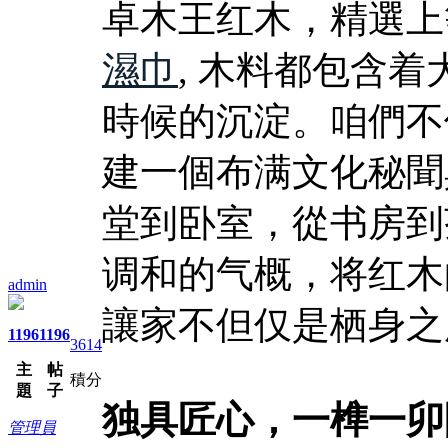
卓木王红木，精選上
濕巾
, 木料都包含
時候的沉淀。咱們不
建一個布满文化秘聞
堂到卧室，從书房到
调和的气概，将红木
admin
讓家不但仅是栖身之
1196
1196
3614
主
帖
積分
題
子
独具匠心，一榫一卯
管理員