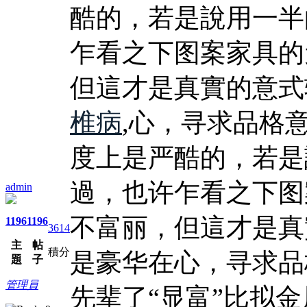
酷的，若是說用一半
乍看之下图案家具的
但這才是真實的意式
椎病
,心，寻求品格
度上是严酷的，若是
過，也许乍看之下图
admin
不富丽，但這才是真
1196
1196
3614
主
帖
積分
是豪华在心，寻求品
題
子
管理員
先辈了“显富”比拟