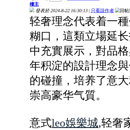
樓主
發表於 2024-8-22 16:30:13
|
只看該作者
轻奢理念代表着一種
糊口，這類立場延长
中充實展示，對品格
年积淀的設計理念與
的碰撞，培养了意大
崇高豪华气質。
意式
leo娛樂城
,轻