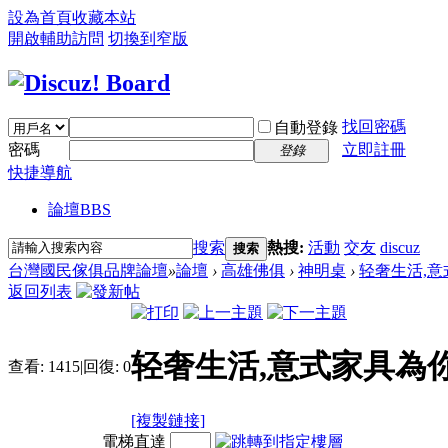
設為首頁
收藏本站
開啟輔助訪問
切換到窄版
找回密碼
自動登錄
密碼
立即註冊
登錄
快捷導航
論壇
BBS
搜索
熱搜:
活動
交友
discuz
搜索
台灣國民傢俱品牌論壇
»
論壇
›
高雄佛俱
›
神明桌
›
轻奢生活,
返回列表
轻奢生活,意式家具為
查看:
1415
|
回復:
0
[複製鏈接]
電梯直達