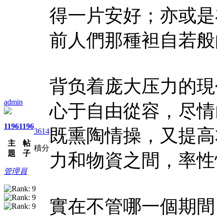
得一片安好；亦或是
前人們那種袒自若般
背负着庞大压力的現
admin
心于自由從容，尽情
1196
1196
既熏陶情操，又提高
3614
主
帖
積分
題
子
力和物資之間，率性
管理員
實在不管哪一個期間，