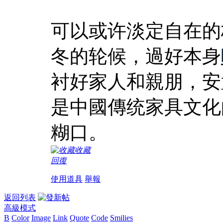
可以或许淡定自在的
冬的轮候，過好本身
衬好家人和親朋，安
是中國傳统家具文化
糊口。
收藏
回復
使用道具
舉報
返回列表
高級模式
B
Color
Image
Link
Quote
Code
Smilies