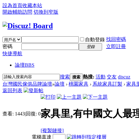
設為首頁
收藏本站
開啟輔助訪問
切換到窄版
找回密碼
自動登錄
密碼
立即註冊
登錄
快捷導航
論壇
BBS
搜索
熱搜:
活動
交友
discuz
搜索
台灣國民傢俱品牌論壇
»
論壇
›
桃園家具
›
系統家具訂製
›
家具
返回列表
家具里,有中國文人最
查看:
1443
|
回復:
0
[複製鏈接]
電梯直達