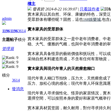
樓主
發表於 2024-8-22 16:39:07
|
只看該作者
實木家具以其自然、环保、康健的特色，深受泛
admin
受眾群体有哪些呢？固然，這也
168娛樂城
,包
實木家具的受眾群体
1196
1196
3614
實木家具的受眾群体之一是中老年消费者。中老
主題
帖子
積分
稳、大气、優雅的气概，也與中老年消费者的审
管理員
實木家具具备怪异的藝術價值和抚玩性，可以或
采纳自然木料建造而成，不含有任何有害物資，
實木家具與現代年青人的天然療愈糊口
積分
現代年青人糊口节拍快，压力大，天然療愈成了
3614
压力、放松心境的感化；現代年青人环保意識逐
發消息
現代年青人寻求個性化、怪异的家居情况，實木
選擇空間，可以按照本身的爱好和家居气概举行
實木家具材質坚固，耐久耐用，對付寻求持久利