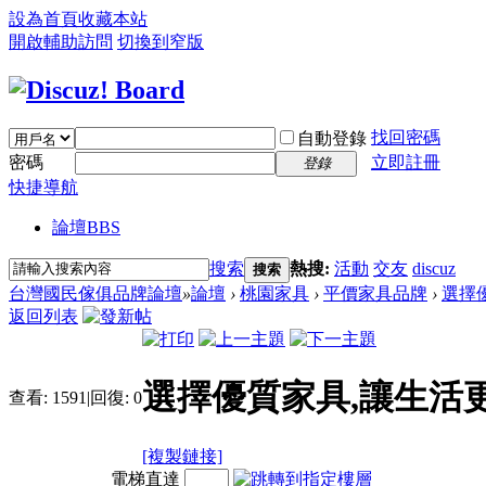
設為首頁
收藏本站
開啟輔助訪問
切換到窄版
找回密碼
自動登錄
密碼
立即註冊
登錄
快捷導航
論壇
BBS
搜索
熱搜:
活動
交友
discuz
搜索
台灣國民傢俱品牌論壇
»
論壇
›
桃園家具
›
平價家具品牌
›
選擇
返回列表
選擇優質家具,讓生活
查看:
1591
|
回復:
0
[複製鏈接]
電梯直達