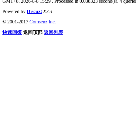
GMT+8, 2026-8-8 15:29
, Processed in 0.038323 second(s), 4 queries
Powered by
Discuz!
X3.3
© 2001-2017
Comsenz Inc.
快速回復
返回頂部
返回列表