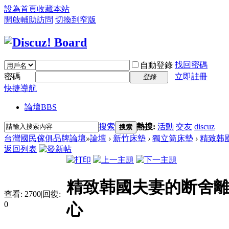
設為首頁
收藏本站
開啟輔助訪問
切換到窄版
找回密碼
自動登錄
密碼
立即註冊
登錄
快捷導航
論壇
BBS
搜索
熱搜:
活動
交友
discuz
搜索
台灣國民傢俱品牌論壇
»
論壇
›
新竹床墊
›
獨立筒床墊
›
精致韩國
返回列表
精致韩國夫妻的断舍離
查看:
2700
|
回復:
0
心