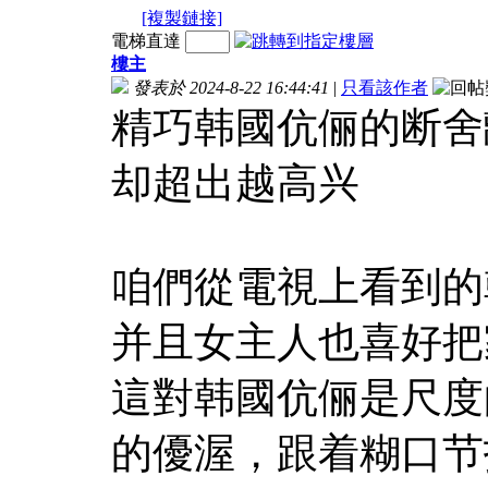
[複製鏈接]
電梯直達
樓主
發表於 2024-8-22 16:44:41
|
只看該作者
精巧韩國伉俪的断舍
却超出越高兴
咱們從電視上看到的
并且女主人也喜好把
這對韩國伉俪是尺度
的優渥，跟着糊口节